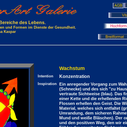
 Bereiche des Lebens.
rben und Formen im Dienste der Gesundheit.
na Kaspar
Wachstum
Intention
Konzentration
Inspiration
Ein anregender Vorgang zum Wa
(Schnecke) und des sich "zu Haus
vertraute Sichtweise (blau). Das f
einer Kette und die erhellenden 
Flossen erhellen den Geist. Die W
Material, welches sich entfaltet (
Umrandung, dem sicheren Rahmen.
Mund und weiße Bläschen). Der ora
und den positiven Weg, den wir ei