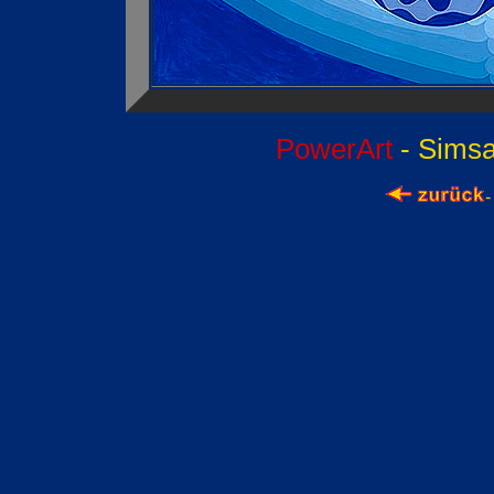
PowerArt
- Sims
-