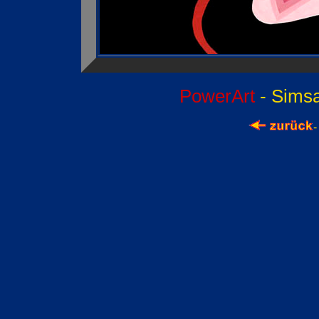
PowerArt
- Sims
-