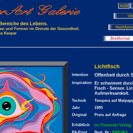
 Bereiche des Lebens.
rben und Formen im Dienste der Gesundheit.
na Kaspar
Lichtfisch
Intention
Offenheit durch
Inspiration
Er schwimmt durch
Fisch - Sensor. Li
Aufmerksamkeit.
Technik
Tempera auf Malpapp
Jahr
1995
Original
Preis auf Anfrage
im Powerart Verlag
Erhältlich
PA-Print
Best. Nr.:
PAP-063