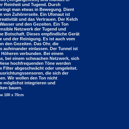
der Reinheit und Tugend. Durch
bringt man etwas in Bewegung. Dient
 von Zuhörerseite. Ein Ufonaut ist
reativität und das Vertrauen. Der Kelch
m Wasser und den Gezeiten. Ein Ton
sensible Netzwerk der Tugend und
ne Botschaft. Dieses empfindliche Gerät
e und der Reinigung. Es ist auch vom
n den Gezeiten. Das Ohr, die
 aufeinander einlassen. Der Tunnel ist
 Höheren verbunden. Bei einem
as, bei einem schwachen Netzwerk, sich
Diese hochfrequenden Töne werden
 Filter abgeschwächt oder umgeleitet.
 Ausrichtungssensoren, die sich der
en. Wir wollen den Ton nicht
n möglichst integrieren und
cken bauen.
pe 100 x 70cm