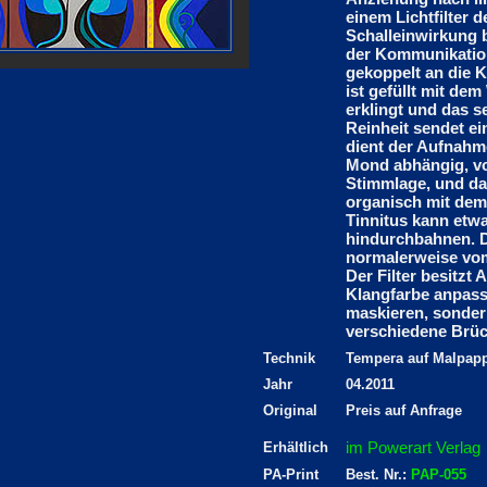
einem Lichtfilter 
Schalleinwirkung 
der Kommunikation
gekoppelt an die K
ist gefüllt mit de
erklingt und das 
Reinheit sendet ei
dient der Aufnahm
Mond abhängig, vo
Stimmlage, und das
organisch mit dem
Tinnitus kann etw
hindurchbahnen. 
normalerweise vom
Der Filter besitzt
Klangfarbe anpass
maskieren, sonder
verschiedene Brü
Technik
Tempera auf Malpap
Jahr
04.2011
Original
Preis auf Anfrage
im Powerart Verlag
Erhältlich
PA-Print
Best. Nr.:
PAP-055